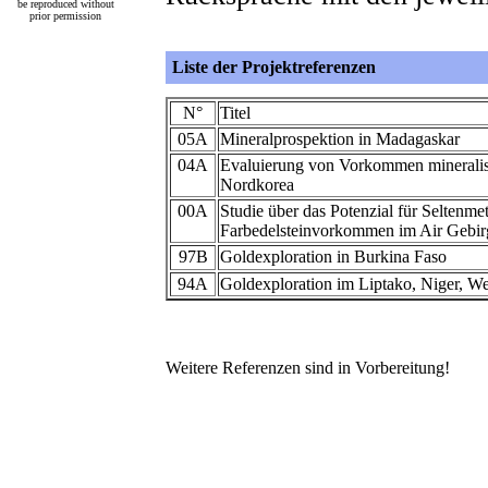
be reproduced without
prior permission
Liste der Projektreferenzen
N°
Titel
05A
Mineralprospektion in Madagaskar
04A
Evaluierung von Vorkommen mineralis
Nordkorea
00A
Studie über das Potenzial für Seltenmet
Farbedelsteinvorkommen im Air Gebir
97B
Goldexploration in Burkina Faso
94A
Goldexploration im Liptako, Niger, We
Weitere Referenzen sind in Vorbereitung!