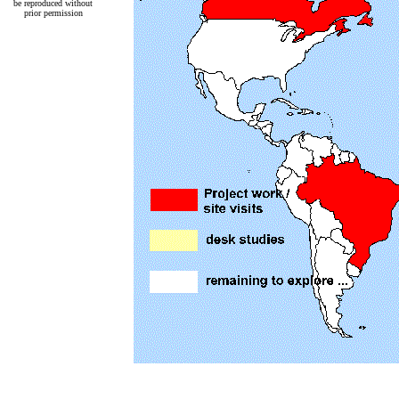
be reproduced without
prior permission